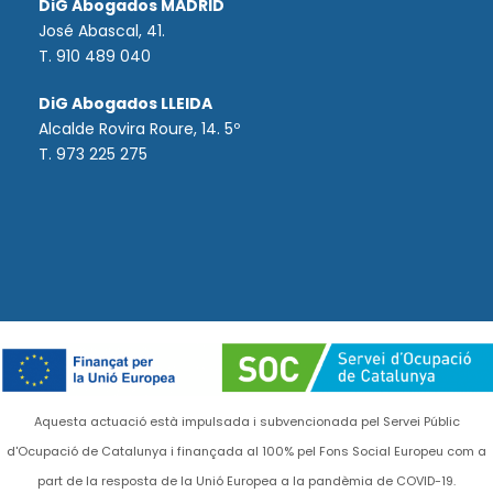
DiG Abogados MADRID
José Abascal, 41.
T.
910 489 040
DiG Abogados LLEIDA
Alcalde Rovira Roure, 14. 5º
T. 973 225 275
Aquesta actuació està impulsada i subvencionada pel Servei Públic
d'Ocupació de Catalunya i finançada al 100% pel Fons Social Europeu com a
part de la resposta de la Unió Europea a la pandèmia de COVID-19.