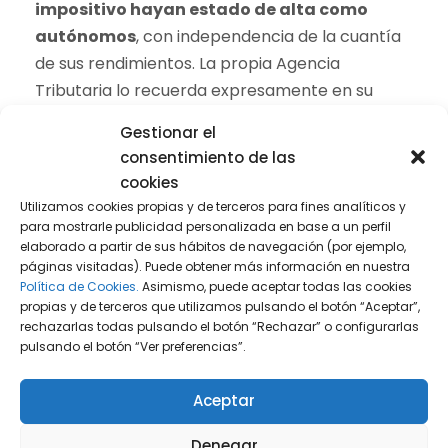
impositivo hayan estado de alta como
autónomos
, con independencia de la cuantía
de sus rendimientos. La propia Agencia
Tributaria lo recuerda expresamente en su
manual práctico.
Gestionar el
consentimiento de las
Por tanto, si has estado dado de alta en el RETA
cookies
o en el Régimen Especial de Trabajadores del
Utilizamos cookies propias y de terceros para fines analíticos y
Mar como autónomo durante 2025, lo prudente
para mostrarle publicidad personalizada en base a un perfil
y jurídicamente correcto es asumir que
elaborado a partir de sus hábitos de navegación (por ejemplo,
páginas visitadas). Puede obtener más información en nuestra
deberás presentar la
declaración de la renta
Política de Cookies.
Asimismo, puede aceptar todas las cookies
en 2026
, aunque tus ingresos hayan sido
propias y de terceros que utilizamos pulsando el botón “Aceptar”,
reducidos o incluso aunque el resultado final no
rechazarlas todas pulsando el botón “Rechazar” o configurarlas
pulsando el botón “Ver preferencias”.
arroje cuota a ingresar.
Aceptar
Denegar