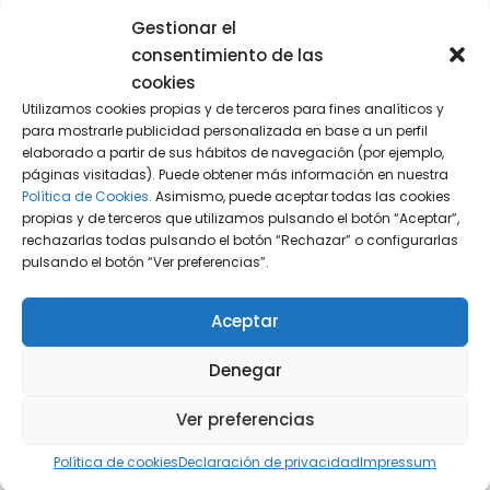
Gestionar el
normas de consumo, veracidad y
consentimiento de las
publicidad.
cookies
Evitar prácticas engañosas.
Utilizamos cookies propias y de terceros para fines analíticos y
para mostrarle publicidad personalizada en base a un perfil
No se deben ofrecer descuentos falsos,
elaborado a partir de sus hábitos de navegación (por ejemplo,
precios manipulados o mensajes ambiguos.
páginas visitadas). Puede obtener más información en nuestra
Política de Cookies.
Asimismo, puede aceptar todas las cookies
La CNMC y las asociaciones de
propias y de terceros que utilizamos pulsando el botón “Aceptar”,
consumidores intensifican su control
rechazarlas todas pulsando el botón “Rechazar” o configurarlas
pulsando el botón “Ver preferencias”.
durante el Black Friday.
Supervisar el cumplimiento del RGPD.
Aceptar
Si la campaña incluye sorteos o
Denegar
recopilación de datos, deben cumplirse las
normas de protección de datos y
Ver preferencias
consentimiento informado.
Política de cookies
Declaración de privacidad
Impressum