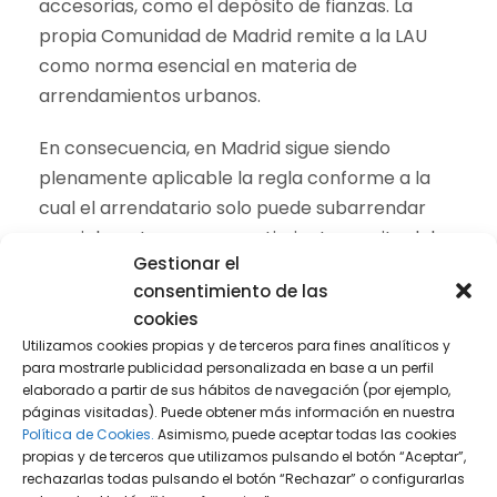
accesorias, como el depósito de fianzas. La
propia Comunidad de Madrid remite a la LAU
como norma esencial en materia de
arrendamientos urbanos.
En consecuencia, en Madrid sigue siendo
plenamente aplicable la regla conforme a la
cual el arrendatario solo puede subarrendar
parcialmente con consentimiento escrito del
Gestionar el
arrendador. Cuando es el propietario quien
consentimiento de las
alquila habitaciones, habrá que atender al
cookies
contenido del contrato, al uso real del inmueble
Utilizamos cookies propias y de terceros para fines analíticos y
y a la posible concurrencia de normativa
para mostrarle publicidad personalizada en base a un perfil
sectorial si la actividad se aproxima al
elaborado a partir de sus hábitos de navegación (por ejemplo,
páginas visitadas). Puede obtener más información en nuestra
alojamiento turístico.
Política de Cookies.
Asimismo, puede aceptar todas las cookies
propias y de terceros que utilizamos pulsando el botón “Aceptar”,
rechazarlas todas pulsando el botón “Rechazar” o configurarlas
Cuando entra en juego el uso turístico