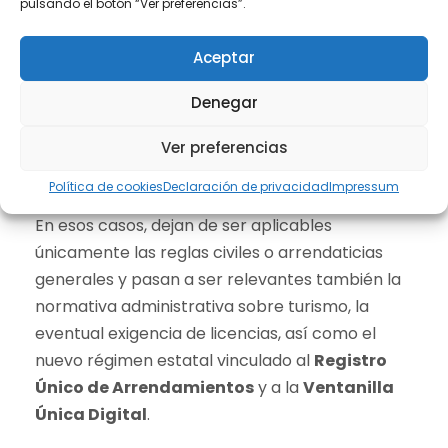
pulsando el botón “Ver preferencias”.
El análisis cambia de manera sustancial cuando
Aceptar
la cesión de habitaciones o de parte de la
vivienda se destina a
uso turístico
o a
Denegar
arrendamientos de corta duración
Ver preferencias
comercializados a través de plataformas
digitales.
Política de cookies
Declaración de privacidad
Impressum
En esos casos, dejan de ser aplicables
únicamente las reglas civiles o arrendaticias
generales y pasan a ser relevantes también la
normativa administrativa sobre turismo, la
eventual exigencia de licencias, así como el
nuevo régimen estatal vinculado al
Registro
Único de Arrendamientos
y a la
Ventanilla
Única Digital
.