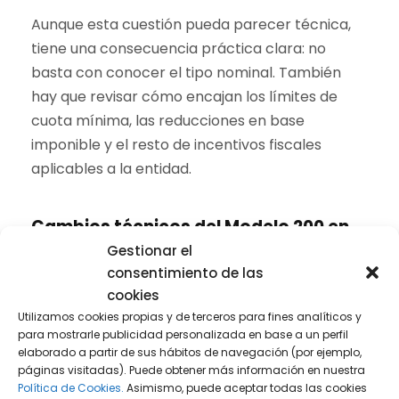
Aunque esta cuestión pueda parecer técnica,
tiene una consecuencia práctica clara: no
basta con conocer el tipo nominal. También
hay que revisar cómo encajan los límites de
cuota mínima, las reducciones en base
imponible y el resto de incentivos fiscales
aplicables a la entidad.
Cambios técnicos del Modelo 200 en
Gestionar el
2026
consentimiento de las
cookies
Más allá de los tipos y de la reserva de
Utilizamos cookies propias y de terceros para fines analíticos y
para mostrarle publicidad personalizada en base a un perfil
capitalización, la campaña de Sociedades 2025
elaborado a partir de sus hábitos de navegación (por ejemplo,
incorpora también ajustes técnicos en el
páginas visitadas). Puede obtener más información en nuestra
modelo. Entre ellos, destaca la adaptación de la
Política de Cookies.
Asimismo, puede aceptar todas las cookies