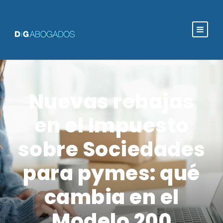
Nuevas rebajas
en el Impuesto
sobre Sociedades
para pymes: qué
cambia en el
Modelo 200