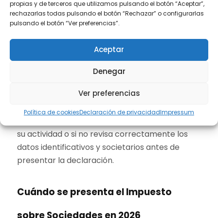
propias y de terceros que utilizamos pulsando el botón “Aceptar”,
clasificación de la actividad principal
a la
rechazarlas todas pulsando el botón “Rechazar” o configurarlas
nueva
CNAE-2025
, aprobada por el
Real
pulsando el botón “Ver preferencias”.
Decreto 10/2025
, así como cambios en
determinadas claves del modelo para
Aceptar
adaptarlo a la redacción del artículo 6 de la Ley
7/2024.
Denegar
Ver preferencias
Este tipo de modificaciones suele
infravalorarse, pero puede generar errores si la
Política de cookies
Declaración de privacidad
Impressum
sociedad mantiene una codificación antigua de
su actividad o si no revisa correctamente los
datos identificativos y societarios antes de
presentar la declaración.
Cuándo se presenta el Impuesto
sobre Sociedades en 2026