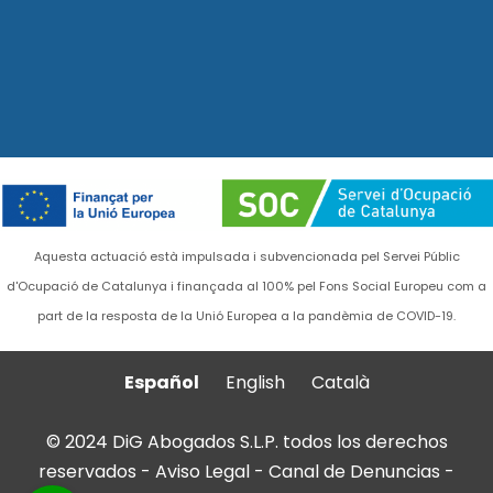
Aquesta actuació està impulsada i subvencionada pel Servei Públic
d'Ocupació de Catalunya i finançada al 100% pel Fons Social Europeu com a
part de la resposta de la Unió Europea a la pandèmia de COVID-19.
Español
English
Català
© 2024 DiG Abogados S.L.P. todos los derechos
reservados -
Aviso Legal
-
Canal de Denuncias
-