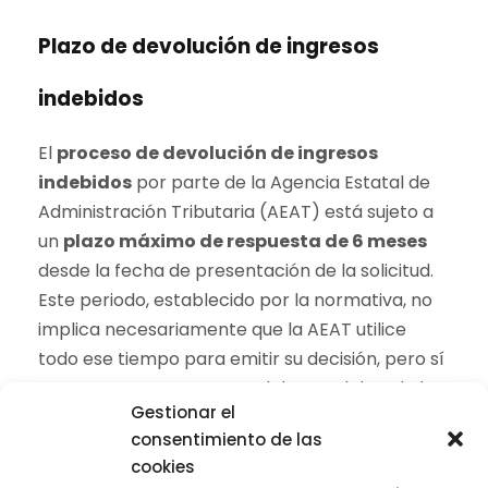
Plazo de devolución de ingresos
indebidos
El
proceso de devolución de ingresos
indebidos
por parte de la Agencia Estatal de
Administración Tributaria (AEAT) está sujeto a
un
plazo máximo de respuesta de 6 meses
desde la fecha de presentación de la solicitud.
Este periodo, establecido por la normativa, no
implica necesariamente que la AEAT utilice
todo ese tiempo para emitir su decisión, pero sí
otorga un marco temporal dentro del cual el
Gestionar el
contribuyente puede esperar una resolución.
consentimiento de las
cookies
En el caso de que transcurran estos
seis meses