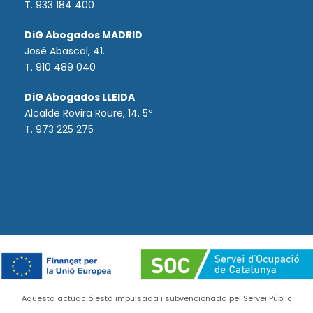
T. 933 184 400
DiG Abogados MADRID
José Abascal, 41.
T.
910 489 040
DiG Abogados LLEIDA
Alcalde Rovira Roure, 14. 5º
T. 973 225 275
Aquesta actuació està impulsada i subvencionada pel Servei Públic