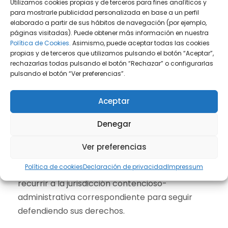
Utilizamos cookies propias y de terceros para fines analíticos y
sin recibir respuesta
, la solicitud
se considera
para mostrarle publicidad personalizada en base a un perfil
desestimada por silencio administrativo
,
elaborado a partir de sus hábitos de navegación (por ejemplo,
una figura legal que presupone la negativa de la
páginas visitadas). Puede obtener más información en nuestra
Política de Cookies.
Asimismo, puede aceptar todas las cookies
Administración ante la ausencia de
propias y de terceros que utilizamos pulsando el botón “Aceptar”,
comunicación. Sin embargo, ante el silencio
rechazarlas todas pulsando el botón “Rechazar” o configurarlas
administrativo, el contribuyente podrá
pulsando el botón “Ver preferencias”.
interponer recurso de reposición para
impugnar la decisión de desistimiento de la
Aceptar
solicitud, teniendo la Administración un mes
Denegar
para resolver. En el caso que no se emita una
resolución al recurso de reposición, se
Ver preferencias
considerará que la Administración ha
Política de cookies
Declaración de privacidad
Impressum
desestimado la solicitud, y el interesado podrá
recurrir a la jurisdicción contencioso-
administrativa correspondiente para seguir
defendiendo sus derechos.