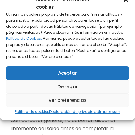
También conviene tener en cuenta que la
cookies
cancelación de una cuenta de una persona
Utilizamos cookies propias y de terceros para fines analíticos y
para mostrarle publicidad personalizada en base a un perfil
fallecida puede solicitarse por los herederos o,
elaborado a partir de sus hábitos de navegación (por ejemplo,
según el caso, por los cotitulares
páginas visitadas). Puede obtener más información en nuestra
sobrevivientes, y que si la entidad decide
Política de Cookies.
Asimismo, puede aceptar todas las cookies
propias y de terceros que utilizamos pulsando el botón “Aceptar”,
cancelarla por iniciativa propia debe
rechazarlas todas pulsando el botón “Rechazar” o configurarlas
comunicarlo con al menos dos meses de
pulsando el botón “Ver preferencias”.
antelación a los herederos, o a cotitulares y
herederos en cuentas compartidas.
Aceptar
Denegar
¿Pueden los herederos sacar dinero
Ver preferencias
antes de terminar todos los trámites?
Política de cookies
Declaración de privacidad
Impressum
Con carácter general, no deberían disponer
libremente del saldo antes de completar la