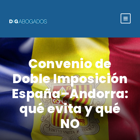
Convenio de
Doble Imposición
España–Andorra:
qué evita y qué
NO