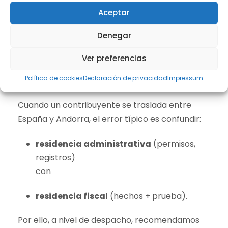
Aceptar
Regla de oro: el CDI ordena la
Denegar
tributación, pero la “residencia” se
Ver preferencias
defiende con hechos
Política de cookies
Declaración de privacidad
Impressum
Cuando un contribuyente se traslada entre
España y Andorra, el error típico es confundir:
residencia administrativa
(permisos,
registros)
con
residencia fiscal
(hechos + prueba).
Por ello, a nivel de despacho, recomendamos