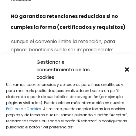
NO garantiza retenciones reducidas si no
cumples la forma (certificados y requisitos)
Aunque el convenio limite la retención, para
aplicar beneficios suele ser imprescindible:
Gestionar el
acreditar residencia fiscal en el otro Estado
consentimiento de las
(habitualmente mediante certificado),
cookies
Utilizamos cookies propias y de terceros para fines analíticos y
y cumplir condiciones procedimentales del
para mostrarle publicidad personalizada en base a un perfil
pagador/administración.
elaborado a partir de sus hábitos de navegación (por ejemplo,
páginas visitadas). Puede obtener más información en nuestra
Política de Cookies.
Asimismo, puede aceptar todas las cookies
Si no se cumple, lo frecuente es que se
propias y de terceros que utilizamos pulsando el botón “Aceptar”,
practique la retención doméstica y luego haya
rechazarlas todas pulsando el botón “Rechazar” o configurarlas
que analizar vías de regularización o devolución,
pulsando el botón “Ver preferencias”.
según el caso.