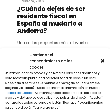
16 febrero, 2026
¿Cuándo dejas de ser
residente fiscal en
España al mudarte a
Andorra?
Una de las preguntas más relevantes
al planificar un traslado es cuándo
Gestionar el
dejas de ser residente fiscal en España
consentimiento de las
al mudarte a Andorra. La respuesta no
cookies
depende de “darte de alta” en Andorra
Utilizamos cookies propias y de terceros para fines analíticos y
o de cambiar una dirección, sino de si,
para mostrarle publicidad personalizada en base a un perfil
en el año natural, dejas de cumplir los
elaborado a partir de sus hábitos de navegación (por ejemplo,
páginas visitadas). Puede obtener más información en nuestra
criterios de residencia fiscal en
Política de Cookies.
Asimismo, puede aceptar todas las cookies
España...
propias y de terceros que utilizamos pulsando el botón “Aceptar”,
rechazarlas todas pulsando el botón “Rechazar” o configurarlas
pulsando el botón “Ver preferencias”.