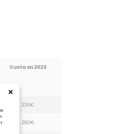
Cuota en 2023
230€
de
en
260€
 y