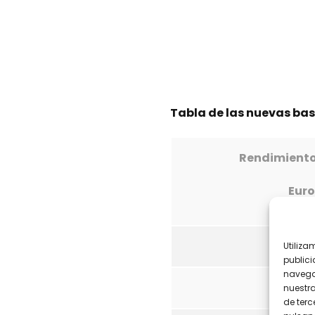
Tabla de las nuevas ba
Rendimiento
Eur
Menos
Utiliza
publici
navega
Entre 6
nuestr
de terc