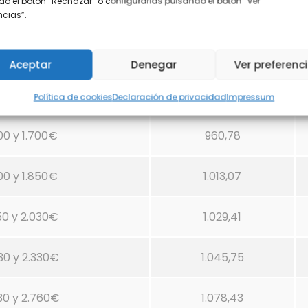
o el botón “Rechazar” o configurarlas pulsando el botón “Ver
 y 1.166,7 €
898,69
encias”.
6,7 y 1.300€
950,98
Aceptar
Denegar
Ver preferenc
00 y 1.500€
960,78
Política de cookies
Declaración de privacidad
Impressum
00 y 1.700€
960,78
00 y 1.850€
1.013,07
50 y 2.030€
1.029,41
30 y 2.330€
1.045,75
30 y 2.760€
1.078,43