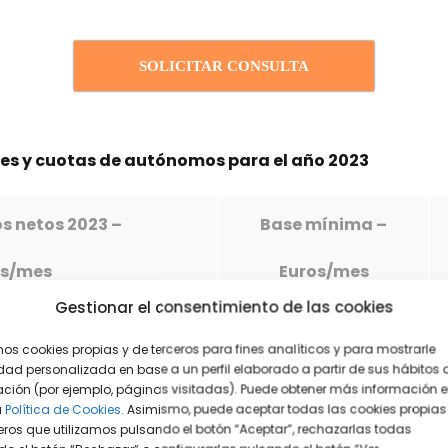
SOLICITAR CONSULTA
ses y cuotas de autónomos para el año 2023
s netos 2023 –
Base mínima –
os/mes
Euros/mes
Gestionar el consentimiento de las cookies
 de 670€
751,63
mos cookies propias y de terceros para fines analíticos y para mostrarle
dad personalizada en base a un perfil elaborado a partir de sus hábitos 
ción (por ejemplo, páginas visitadas). Puede obtener más información 
70 y 900€
849,67
a
Política de Cookies.
Asimismo, puede aceptar todas las cookies propias
eros que utilizamos pulsando el botón “Aceptar”, rechazarlas todas