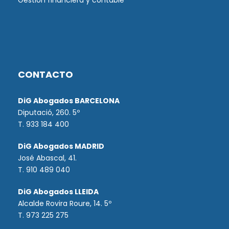
Gestión financiera y contable
CONTACTO
DiG Abogados BARCELONA
Diputació, 260. 5º
T. 933 184 400
DiG Abogados MADRID
José Abascal, 41.
T.
910 489 040
DiG Abogados LLEIDA
Alcalde Rovira Roure, 14. 5º
T. 973 225 275