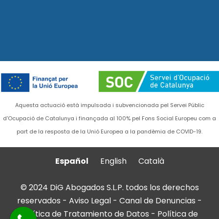
Aquesta actuació està impulsada i subvencionada pel Servei Públic
d'Ocupació de Catalunya i finançada al 100% pel Fons Social Europeu com a
part de la resposta de la Unió Europea a la pandèmia de COVID-19.
Español
English
Català
© 2024 DiG Abogados S.L.P. todos los derechos
reservados -
Aviso Legal
-
Canal de Denuncias
-
Política de Tratamiento de Datos
-
Política de