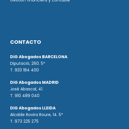
Gestión financiera y contable
CONTACTO
DiG Abogados BARCELONA
Diputació, 260. 5º
T. 933 184 400
DiG Abogados MADRID
José Abascal, 41.
T.
910 489 040
DiG Abogados LLEIDA
Alcalde Rovira Roure, 14. 5º
T. 973 225 275