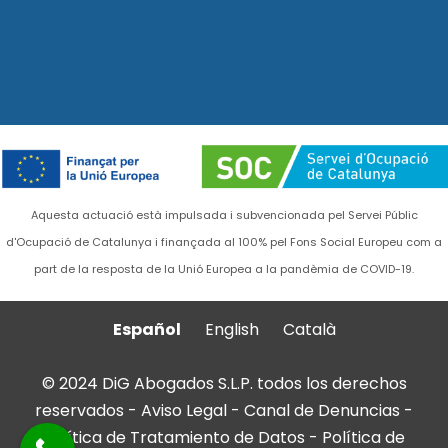
Aquesta actuació està impulsada i subvencionada pel Servei Públic
d'Ocupació de Catalunya i finançada al 100% pel Fons Social Europeu com a
part de la resposta de la Unió Europea a la pandèmia de COVID-19.
Español
English
Català
© 2024 DiG Abogados S.L.P. todos los derechos
reservados -
Aviso Legal
-
Canal de Denuncias
-
Política de Tratamiento de Datos
-
Política de