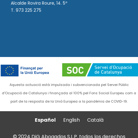
Alcalde Rovira Roure, 14. 5º
T. 973 225 275
Aquesta actuació està impulsada i subvencionada pel Servei Públic
d'Ocupació de Catalunya i finançada al 100% pel Fons Social Europeu com a
part de la resposta de la Unió Europea a la pandèmia de COVID-19.
Español
English
Català
© 2024 DiG Abogados S.L.P. todos los derechos