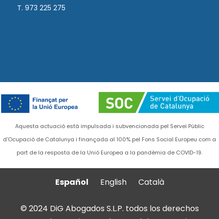
T. 973 225 275
Aquesta actuació està impulsada i subvencionada pel Servei Públic
d'Ocupació de Catalunya i finançada al 100% pel Fons Social Europeu com a
part de la resposta de la Unió Europea a la pandèmia de COVID-19.
Español
English
Català
© 2024 DiG Abogados S.L.P. todos los derechos