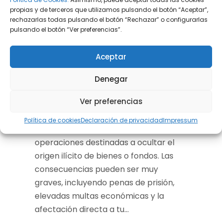
23 octubre, 2025
propias y de terceros que utilizamos pulsando el botón “Aceptar”,
Acusado de blanqueo
rechazarlas todas pulsando el botón “Rechazar” o configurarlas
pulsando el botón “Ver preferencias”.
de capitales:
estrategias de defensa
Aceptar
Ser acusado de blanqueo de capitales
Denegar
es una situación jurídica
Ver preferencias
especialmente delicada, ya que
implica ser señalado por participar —
Política de cookies
Declaración de privacidad
Impressum
de forma directa o indirecta— en
operaciones destinadas a ocultar el
origen ilícito de bienes o fondos. Las
consecuencias pueden ser muy
graves, incluyendo penas de prisión,
elevadas multas económicas y la
afectación directa a tu...