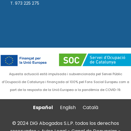
T. 973 225 275
Aquesta actuació està impulsada i subvencionada pel Servei Públic
d'Ocupació de Catalunya i finançada al 100% pel Fons Social Europeu com a
part de la resposta de la Unió Europea a la pandèmia de COVID-19.
Español
English
Català
© 2024 DiG Abogados S.L.P. todos los derechos