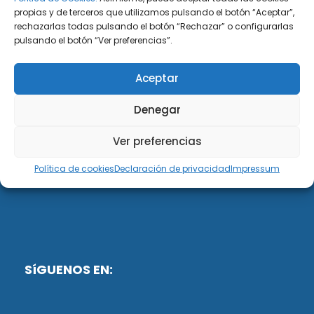
propias y de terceros que utilizamos pulsando el botón “Aceptar”,
rechazarlas todas pulsando el botón “Rechazar” o configurarlas
DiG ABOGADOS
pulsando el botón “Ver preferencias”.
DiG Abogados es un despacho de abogados
Aceptar
multidisciplinar especializado en las materias de
fiscalidad y mercantil. Llevamos más de 50 años al
Denegar
servicio de personas y empresas.
Ver preferencias
Web designed by:
Política de cookies
Declaración de privacidad
Impressum
Fusis Digital
SíGUENOS EN: