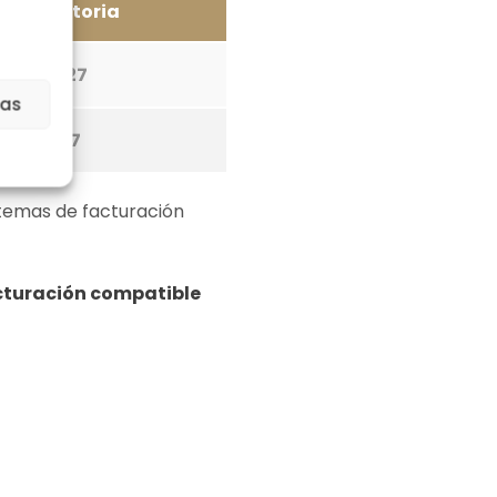
 obligatoria
ro de 2027
ias
io de 2027
stemas de facturación
cturación compatible