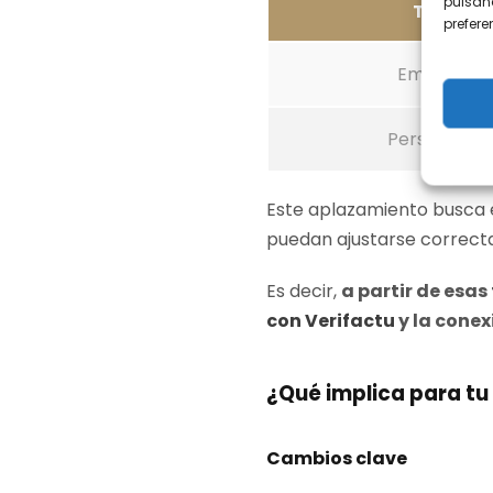
pulsand
Tipo de 
prefer
Empresas n
Personas fí
Este aplazamiento busca e
puedan ajustarse correct
Es decir,
a partir de esas
con Verifactu
y la cone
¿Qué implica para tu
Cambios clave