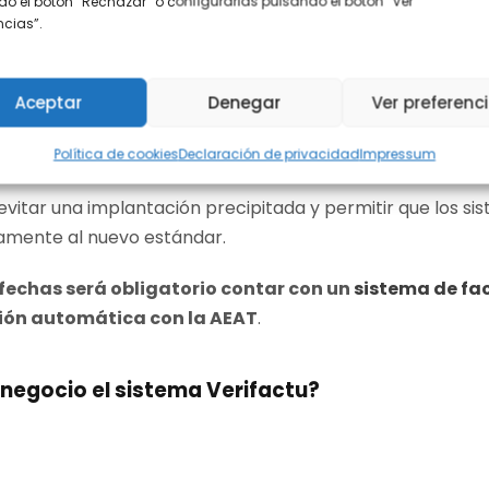
o el botón “Rechazar” o configurarlas pulsando el botón “Ver
contribuyente
Nueva fecha
encias”.
o acogidas al SII
1 de ene
Aceptar
Denegar
Ver preferenc
sicas (autónomos)
1 de jul
Política de cookies
Declaración de privacidad
Impressum
vitar una implantación precipitada y permitir que los si
amente al nuevo estándar.
 fechas será obligatorio contar con un
sistema de fa
xión automática con la AEAT
.
 negocio el sistema Verifactu?