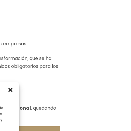
s empresas.
nsformación, que se ha
cos obligatorios para los
ño adicional
, quedando
de
en
 y