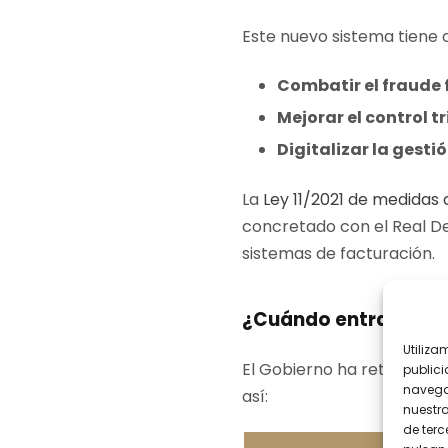
Este nuevo sistema tiene 
Combatir el fraude 
Mejorar el control t
Digitalizar la gesti
La
Ley 11/2021 de medidas 
concretado con el Real De
sistemas de facturación.
¿Cuándo entra en vi
Utiliza
El Gobierno ha retrasado l
publici
navega
así:
nuestr
de terc