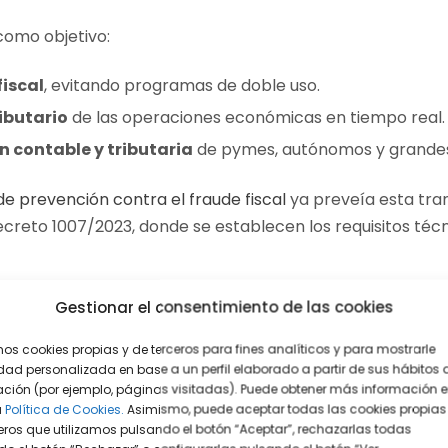
como objetivo:
fiscal
, evitando programas de doble uso.
ributario
de las operaciones económicas en tiempo real.
ón contable y tributaria
de pymes, autónomos y grande
de prevención contra el fraude fiscal
ya preveía esta tra
creto 1007/2023, donde se establecen los requisitos técni
Gestionar el consentimiento de las cookies
gor Verifactu? Nuevos plazos
mos cookies propias y de terceros para fines analíticos y para mostrarle
a entrada en vigor obligatoria del sistema Verifactu
un a
dad personalizada en base a un perfil elaborado a partir de sus hábitos 
ción (por ejemplo, páginas visitadas). Puede obtener más información 
a
Política de Cookies.
Asimismo, puede aceptar todas las cookies propias
eros que utilizamos pulsando el botón “Aceptar”, rechazarlas todas