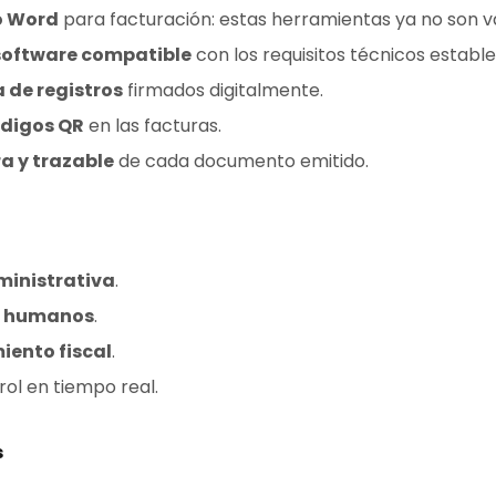
 o Word
para facturación: estas herramientas ya no son vá
software compatible
con los requisitos técnicos estable
 de registros
firmados digitalmente.
ódigos QR
en las facturas.
a y trazable
de cada documento emitido.
ministrativa
.
s humanos
.
iento fiscal
.
ol en tiempo real.
s