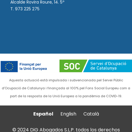
Alcalde Rovira Roure, 14. 5º
T. 973 225 275
Aquesta actuació està impulsada i subvencionada pel Servei Públic
d'Ocupació de Catalunya i finançada al 100% pel Fons Social Europeu com a
part de la resposta de la Unió Europea a la pandèmia de COVID-19.
Español
English
Català
© 2024 DiG Abogados S.L.P. todos los derechos