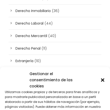
Derecho Inmobiliario
(36)
Derecho Laboral
(44)
Derecho Mercantil
(40)
Derecho Penal
(11)
Extranjería
(10)
Inteligencia artificial
(3)
Gestionar el
consentimiento de las
Patrimonio
cookies
(5)
Utilizamos cookies propias y de terceros para fines analíticos y
para mostrarle publicidad personalizada en base a un perfil
Plusvalía
(2)
elaborado a partir de sus hábitos de navegación (por ejemplo,
páginas visitadas). Puede obtener más información en nuestra