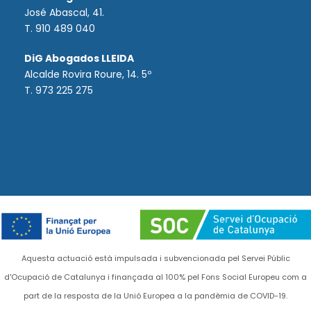
José Abascal, 41.
T.
910 489 040
DiG Abogados LLEIDA
Alcalde Rovira Roure, 14. 5º
T. 973 225 275
Aquesta actuació està impulsada i subvencionada pel Servei Públic
d'Ocupació de Catalunya i finançada al 100% pel Fons Social Europeu com a
part de la resposta de la Unió Europea a la pandèmia de COVID-19.