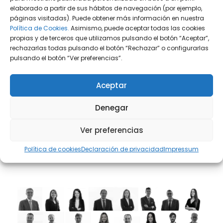
世界一流的医疗设施和生活水平
elaborado a partir de sus hábitos de navegación (por ejemplo,
páginas visitadas). Puede obtener más información en nuestra
奢华高端旅游的绝佳位置
Política de Cookies.
Asimismo, puede aceptar todas las cookies
propias y de terceros que utilizamos pulsando el botón “Aceptar”,
温带气候，一年 300 天阳光充足
rechazarlas todas pulsando el botón “Rechazar” o configurarlas
pulsando el botón “Ver preferencias”.
世界第三个被联合国教科文组织列为世界遗产的
国家
Aceptar
多元文化社会，世界著名非物质文化遗产
Denegar
Ver preferencias
Política de cookies
Declaración de privacidad
Impressum