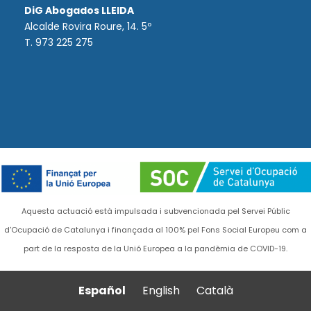
DiG Abogados LLEIDA
Alcalde Rovira Roure, 14. 5º
T. 973 225 275
Aquesta actuació està impulsada i subvencionada pel Servei Públic
d'Ocupació de Catalunya i finançada al 100% pel Fons Social Europeu com a
part de la resposta de la Unió Europea a la pandèmia de COVID-19.
Español
English
Català