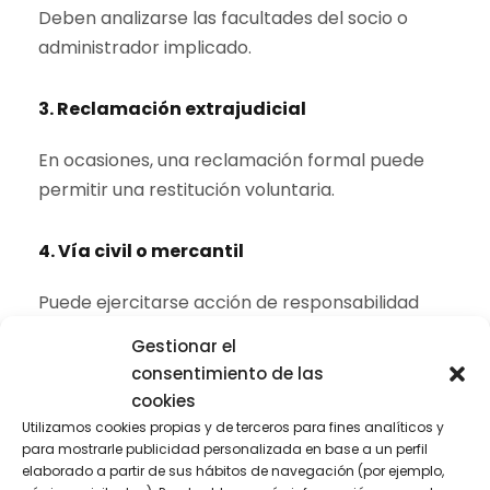
Deben analizarse las facultades del socio o
administrador implicado.
3. Reclamación extrajudicial
En ocasiones, una reclamación formal puede
permitir una restitución voluntaria.
4. Vía civil o mercantil
Puede ejercitarse acción de responsabilidad
contra administradores (art. 236 LSC) o
Gestionar el
reclamación de cantidad.
consentimiento de las
cookies
5. Denuncia penal
Utilizamos cookies propias y de terceros para fines analíticos y
para mostrarle publicidad personalizada en base a un perfil
elaborado a partir de sus hábitos de navegación (por ejemplo,
Procede cuando concurren claramente los