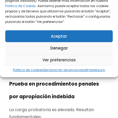
páginas visitadas). Puede obtener más información en nuestra
elementos típicos del delito y existe prueba
Política de Cookies.
Asimismo, puede aceptar todas las cookies
suficiente. La estrategia debe valorarse
propias y de terceros que utilizamos pulsando el botón “Aceptar”,
rechazarlas todas pulsando el botón “Rechazar” o configurarlas
cuidadosamente, ya que la vía penal tiene
pulsando el botón “Ver preferencias”.
consecuencias personales y reputacionales
relevantes.
Aceptar
Denegar
Ver preferencias
Política de cookies
Declaración de privacidad
Impressum
Prueba en procedimientos penales
por apropiación indebida
La carga probatoria es elevada. Resultan
fundamentales: