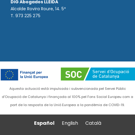
DiG Abogados LLEIDA
Alcalde Rovira Roure, 14. 5º
T. 973 225 275
Aquesta actuació està impulsada i subvencionada pel Servei Públic
d'Ocupació de Catalunya i finançada al 100% pel Fons Social Europeu com a
part de la resposta de la Unió Europea a la pandèmia de COVID-19.
Español
English
Català