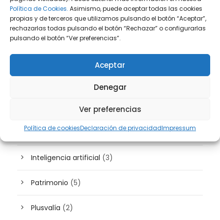
Derecho Fiscal
(131)
Política de Cookies.
Asimismo, puede aceptar todas las cookies
propias y de terceros que utilizamos pulsando el botón “Aceptar”,
rechazarlas todas pulsando el botón “Rechazar” o configurarlas
Derecho Inmobiliario
(36)
pulsando el botón “Ver preferencias”.
Derecho Laboral
(44)
Aceptar
Derecho Mercantil
(40)
Denegar
Derecho Penal
(11)
Ver preferencias
Política de cookies
Declaración de privacidad
Impressum
Extranjería
(10)
Inteligencia artificial
(3)
Patrimonio
(5)
Plusvalía
(2)