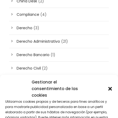
China Desk
(2)
Compliance
(4)
Derecho
(3)
Derecho Administrativo
(21)
Derecho Bancario
(1)
Derecho Civil
(2)
Derecho concursal
(3)
Gestionar el
consentimiento de las
Derecho de Empresa
cookies
(45)
Utilizamos cookies propias y de terceros para fines analíticos y
para mostrarle publicidad personalizada en base a un perfil
Derecho Digital
(50)
elaborado a partir de sus hábitos de navegación (por ejemplo,
páginas visitadas). Puede obtener más información en nuestra