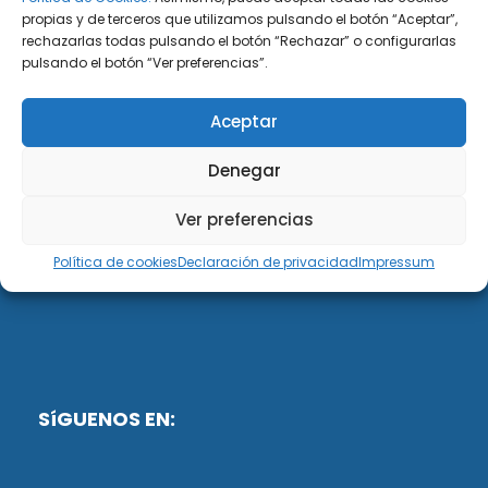
propias y de terceros que utilizamos pulsando el botón “Aceptar”,
rechazarlas todas pulsando el botón “Rechazar” o configurarlas
DiG ABOGADOS
pulsando el botón “Ver preferencias”.
DiG Abogados es un despacho de abogados
Aceptar
multidisciplinar especializado en las materias de
fiscalidad y mercantil. Llevamos más de 50 años al
Denegar
servicio de personas y empresas.
Ver preferencias
Web designed by:
Política de cookies
Declaración de privacidad
Impressum
Fusis Digital
SíGUENOS EN: