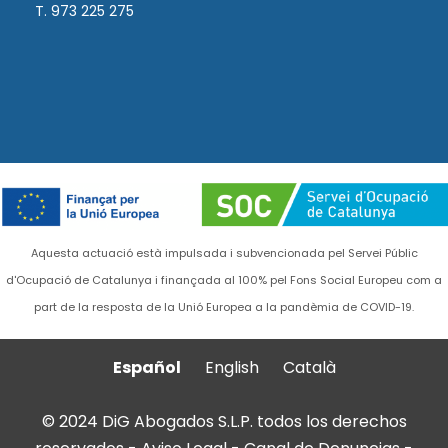
T. 973 225 275
Aquesta actuació està impulsada i subvencionada pel Servei Públic
d'Ocupació de Catalunya i finançada al 100% pel Fons Social Europeu com a
part de la resposta de la Unió Europea a la pandèmia de COVID-19.
Español
English
Català
© 2024 DiG Abogados S.L.P. todos los derechos