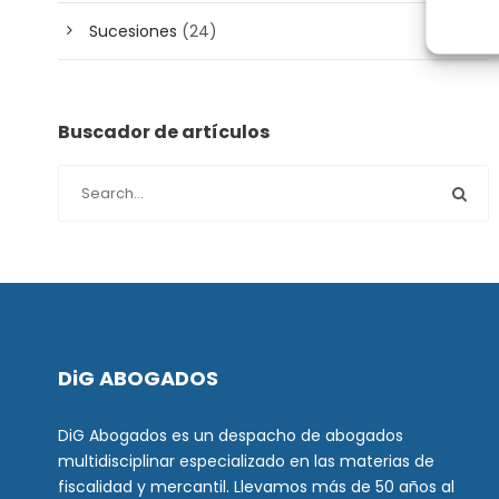
Sucesiones
(24)
Buscador de artículos
DiG ABOGADOS
DiG Abogados es un despacho de abogados
multidisciplinar especializado en las materias de
fiscalidad y mercantil. Llevamos más de 50 años al