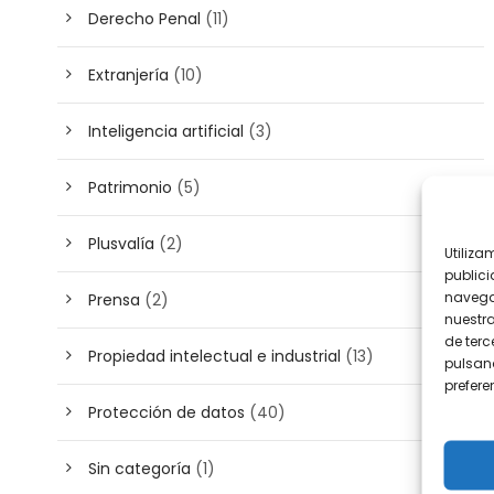
Derecho Penal
(11)
Extranjería
(10)
Inteligencia artificial
(3)
Patrimonio
(5)
Plusvalía
(2)
Utiliza
publici
navega
Prensa
(2)
nuestr
de terc
Propiedad intelectual e industrial
(13)
pulsand
prefer
Protección de datos
(40)
Sin categoría
(1)