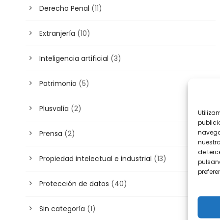
Derecho Penal
(11)
Extranjería
(10)
Inteligencia artificial
(3)
Patrimonio
(5)
Plusvalía
(2)
Utiliza
publici
navega
Prensa
(2)
nuestr
de terc
Propiedad intelectual e industrial
(13)
pulsand
prefer
Protección de datos
(40)
Sin categoría
(1)