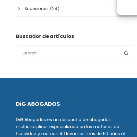
Sucesiones
(24)
Buscador de artículos
DiG ABOGADOS
DiG Abogados es un despacho de abogados
multidisciplinar especializado en las materias de
fiscalidad y mercantil. Llevamos más de 50 años al