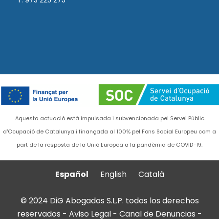
T. 973 225 275
Aquesta actuació està impulsada i subvencionada pel Servei Públic
d'Ocupació de Catalunya i finançada al 100% pel Fons Social Europeu com a
part de la resposta de la Unió Europea a la pandèmia de COVID-19.
Español
English
Català
© 2024 DiG Abogados S.L.P. todos los derechos
reservados -
Aviso Legal
-
Canal de Denuncias
-