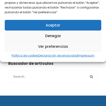
propias y de terceros que utilizamos pulsando el botón “Aceptar”,
Propiedad intelectual e industrial
(13)
rechazarlas todas pulsando el botón “Rechazar” o configurarlas
pulsando el botón “Ver preferencias”.
Protección de datos
(40)
Aceptar
Sin categoría
(1)
Denegar
Sucesiones
(24)
Ver preferencias
Política de cookies
Declaración de privacidad
Impressum
Buscador de artículos