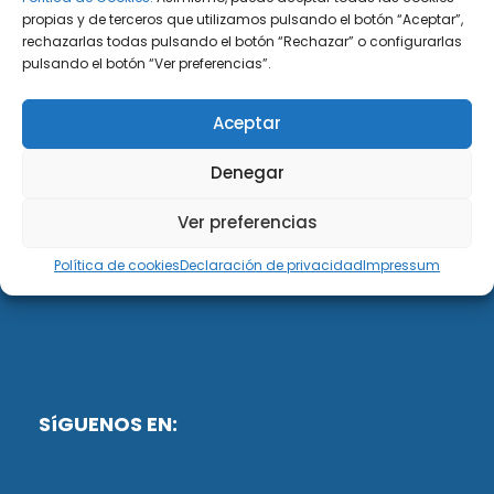
propias y de terceros que utilizamos pulsando el botón “Aceptar”,
rechazarlas todas pulsando el botón “Rechazar” o configurarlas
DiG ABOGADOS
pulsando el botón “Ver preferencias”.
DiG Abogados es un despacho de abogados
Aceptar
multidisciplinar especializado en las materias de
fiscalidad y mercantil. Llevamos más de 50 años al
Denegar
servicio de personas y empresas.
Ver preferencias
Web designed by:
Política de cookies
Declaración de privacidad
Impressum
Fusis Digital
SíGUENOS EN: