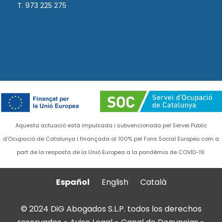
T. 973 225 275
Aquesta actuació està impulsada i subvencionada pel Servei Públic
d'Ocupació de Catalunya i finançada al 100% pel Fons Social Europeu com a
part de la resposta de la Unió Europea a la pandèmia de COVID-19.
Español
English
Català
© 2024 DiG Abogados S.L.P. todos los derechos