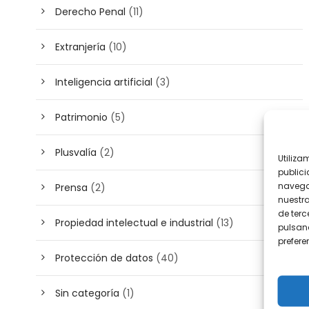
Derecho Penal
(11)
Extranjería
(10)
Inteligencia artificial
(3)
Patrimonio
(5)
Plusvalía
(2)
Utiliza
publici
navega
Prensa
(2)
nuestr
de terc
Propiedad intelectual e industrial
(13)
pulsand
prefer
Protección de datos
(40)
Sin categoría
(1)