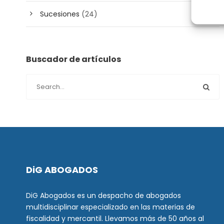
Sucesiones
(24)
Buscador de artículos
DiG ABOGADOS
DiG Abogados es un despacho de abogados
multidisciplinar especializado en las materias de
fiscalidad y mercantil. Llevamos más de 50 años al