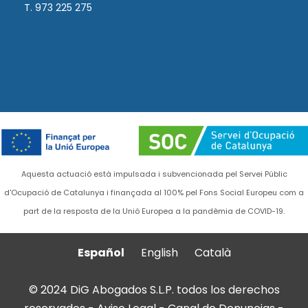
T. 973 225 275
Aquesta actuació està impulsada i subvencionada pel Servei Públic
d'Ocupació de Catalunya i finançada al 100% pel Fons Social Europeu com a
part de la resposta de la Unió Europea a la pandèmia de COVID-19.
Español
English
Català
© 2024 DiG Abogados S.L.P. todos los derechos