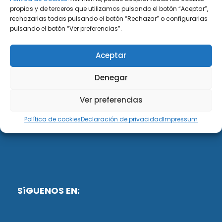
propias y de terceros que utilizamos pulsando el botón “Aceptar”,
rechazarlas todas pulsando el botón “Rechazar” o configurarlas
DiG ABOGADOS
pulsando el botón “Ver preferencias”.
DiG Abogados es un despacho de abogados
Aceptar
multidisciplinar especializado en las materias de
fiscalidad y mercantil. Llevamos más de 50 años al
Denegar
servicio de personas y empresas.
Ver preferencias
Web designed by:
Política de cookies
Declaración de privacidad
Impressum
Fusis Digital
SíGUENOS EN: