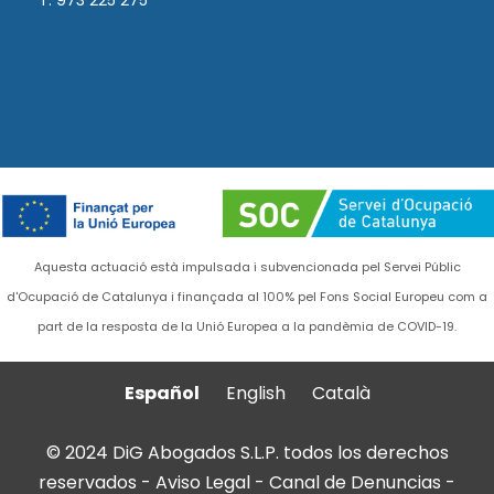
T. 973 225 275
Aquesta actuació està impulsada i subvencionada pel Servei Públic
d'Ocupació de Catalunya i finançada al 100% pel Fons Social Europeu com a
part de la resposta de la Unió Europea a la pandèmia de COVID-19.
Español
English
Català
© 2024 DiG Abogados S.L.P. todos los derechos
reservados -
Aviso Legal
-
Canal de Denuncias
-