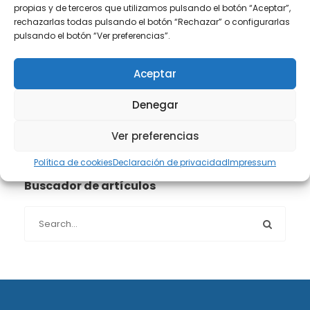
propias y de terceros que utilizamos pulsando el botón “Aceptar”,
Propiedad intelectual e industrial
(13)
rechazarlas todas pulsando el botón “Rechazar” o configurarlas
pulsando el botón “Ver preferencias”.
Protección de datos
(40)
Aceptar
Sin categoría
(1)
Denegar
Sucesiones
(24)
Ver preferencias
Política de cookies
Declaración de privacidad
Impressum
Buscador de artículos