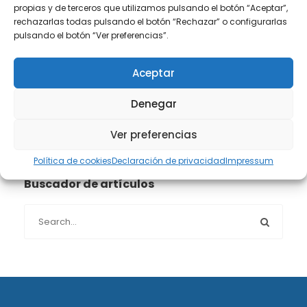
propias y de terceros que utilizamos pulsando el botón “Aceptar”,
Propiedad intelectual e industrial
(13)
rechazarlas todas pulsando el botón “Rechazar” o configurarlas
pulsando el botón “Ver preferencias”.
Protección de datos
(40)
Aceptar
Sin categoría
(1)
Denegar
Sucesiones
(24)
Ver preferencias
Política de cookies
Declaración de privacidad
Impressum
Buscador de artículos