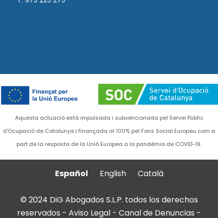
T. 973 225 275
Aquesta actuació està impulsada i subvencionada pel Servei Públic
d'Ocupació de Catalunya i finançada al 100% pel Fons Social Europeu com a
part de la resposta de la Unió Europea a la pandèmia de COVID-19.
Español
English
Català
© 2024 DiG Abogados S.L.P. todos los derechos
reservados -
Aviso Legal
-
Canal de Denuncias
-