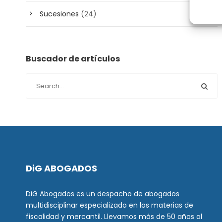
Sucesiones
(24)
Buscador de artículos
DiG ABOGADOS
DiG Abogados es un despacho de abogados
multidisciplinar especializado en las materias de
fiscalidad y mercantil. Llevamos más de 50 años al