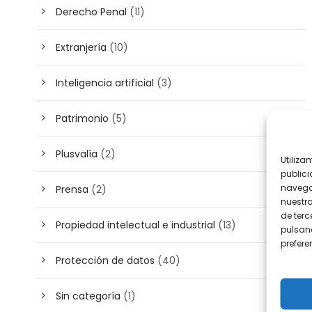
Derecho Penal
(11)
Extranjería
(10)
Inteligencia artificial
(3)
Patrimonio
(5)
Plusvalía
(2)
Utiliza
publici
navega
Prensa
(2)
nuestr
de terc
Propiedad intelectual e industrial
(13)
pulsand
prefer
Protección de datos
(40)
Sin categoría
(1)