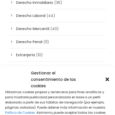
Derecho Inmobiliario
(36)
Derecho Laboral
(44)
Derecho Mercantil
(40)
Derecho Penal
(11)
Extranjería
(10)
Inteligencia artificial
(3)
Gestionar el
consentimiento de las
Patrimonio
(5)
cookies
Utilizamos cookies propias y de terceros para fines analíticos y
Plusvalía
(2)
para mostrarle publicidad personalizada en base a un perfil
elaborado a partir de sus hábitos de navegación (por ejemplo,
Prensa
(2)
páginas visitadas). Puede obtener más información en nuestra
Política de Cookies.
Asimismo, puede aceptar todas las cookies