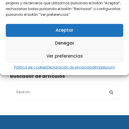
propias y de terceros que utilizamos pulsando el botón “Aceptar”,
Propiedad intelectual e industrial
(13)
rechazarlas todas pulsando el botón “Rechazar” o configurarlas
pulsando el botón “Ver preferencias”.
Protección de datos
(40)
Aceptar
Sin categoría
(1)
Denegar
Sucesiones
(24)
Ver preferencias
Política de cookies
Declaración de privacidad
Impressum
Buscador de artículos