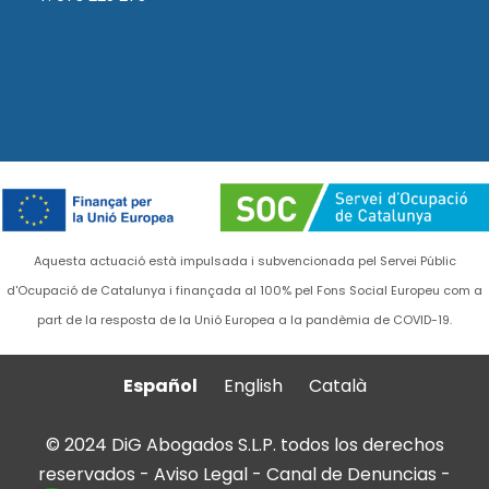
Aquesta actuació està impulsada i subvencionada pel Servei Públic
d'Ocupació de Catalunya i finançada al 100% pel Fons Social Europeu com a
part de la resposta de la Unió Europea a la pandèmia de COVID-19.
Español
English
Català
© 2024 DiG Abogados S.L.P. todos los derechos
reservados -
Aviso Legal
-
Canal de Denuncias
-