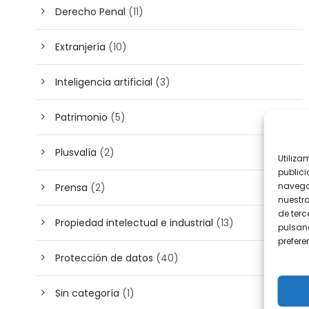
Derecho Penal
(11)
Extranjería
(10)
Inteligencia artificial
(3)
Patrimonio
(5)
Plusvalía
(2)
Utiliza
publici
navega
Prensa
(2)
nuestr
de terc
Propiedad intelectual e industrial
(13)
pulsand
prefer
Protección de datos
(40)
Sin categoría
(1)