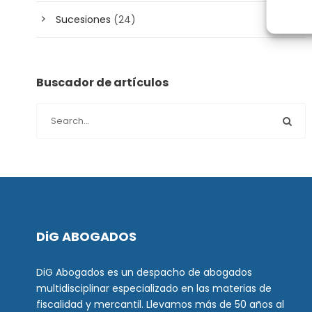
Sucesiones
(24)
Buscador de artículos
DiG ABOGADOS
DiG Abogados es un despacho de abogados
multidisciplinar especializado en las materias de
fiscalidad y mercantil. Llevamos más de 50 años al