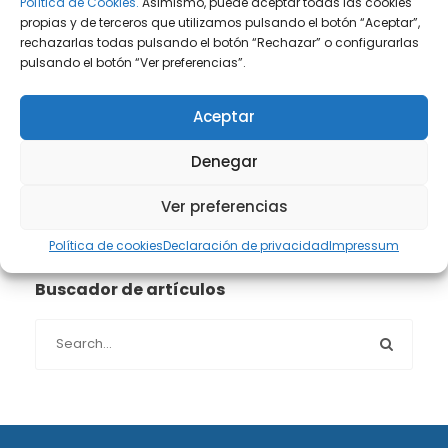
Política de Cookies.
Asimismo, puede aceptar todas las cookies
propias y de terceros que utilizamos pulsando el botón “Aceptar”,
rechazarlas todas pulsando el botón “Rechazar” o configurarlas
Propiedad intelectual e industrial
(13)
pulsando el botón “Ver preferencias”.
Protección de datos
(40)
Aceptar
Sin categoría
(1)
Denegar
Sucesiones
(24)
Ver preferencias
Política de cookies
Declaración de privacidad
Impressum
Buscador de artículos