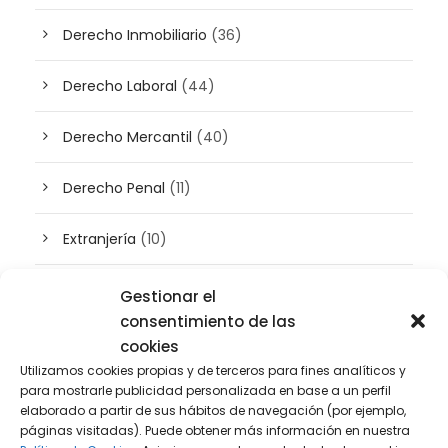
Derecho Inmobiliario
(36)
Derecho Laboral
(44)
Derecho Mercantil
(40)
Derecho Penal
(11)
Extranjería
(10)
Inteligencia artificial
(3)
Gestionar el
consentimiento de las
Patrimonio
(5)
cookies
Utilizamos cookies propias y de terceros para fines analíticos y
para mostrarle publicidad personalizada en base a un perfil
Plusvalía
(2)
elaborado a partir de sus hábitos de navegación (por ejemplo,
páginas visitadas). Puede obtener más información en nuestra
Prensa
(2)