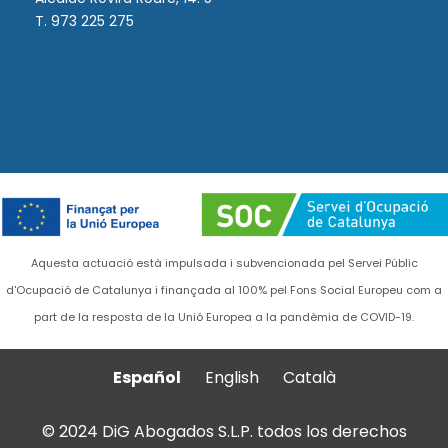
T. 973 225 275
Aquesta actuació està impulsada i subvencionada pel Servei Públic
d'Ocupació de Catalunya i finançada al 100% pel Fons Social Europeu com a
part de la resposta de la Unió Europea a la pandèmia de COVID-19.
Español
English
Català
© 2024 DiG Abogados S.L.P. todos los derechos