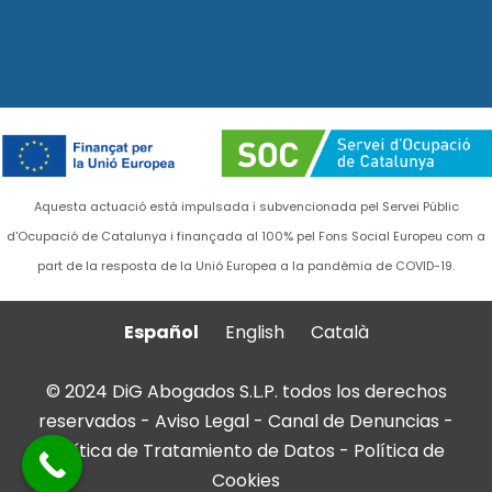
Aquesta actuació està impulsada i subvencionada pel Servei Públic
d'Ocupació de Catalunya i finançada al 100% pel Fons Social Europeu com a
part de la resposta de la Unió Europea a la pandèmia de COVID-19.
Español
English
Català
© 2024 DiG Abogados S.L.P. todos los derechos
reservados -
Aviso Legal
-
Canal de Denuncias
-
Política de Tratamiento de Datos
-
Política de
Cookies