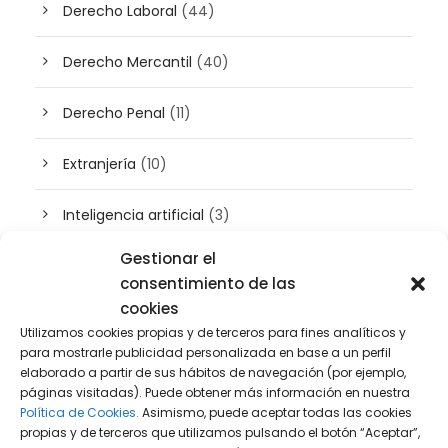
Derecho Laboral
(44)
Derecho Mercantil
(40)
Derecho Penal
(11)
Extranjería
(10)
Inteligencia artificial
(3)
Gestionar el
Patrimonio
(5)
consentimiento de las
cookies
Plusvalía
(2)
Utilizamos cookies propias y de terceros para fines analíticos y
para mostrarle publicidad personalizada en base a un perfil
Prensa
(2)
elaborado a partir de sus hábitos de navegación (por ejemplo,
páginas visitadas). Puede obtener más información en nuestra
Política de Cookies.
Asimismo, puede aceptar todas las cookies
Propiedad intelectual e industrial
(13)
propias y de terceros que utilizamos pulsando el botón “Aceptar”,