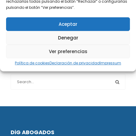
rechazarlas todas pulsando el botón “Rechazar” o configurarlas
Protección de datos
(40)
pulsando el botón “Ver preferencias”.
Sin categoría
(1)
Aceptar
Denegar
Sucesiones
(24)
Ver preferencias
Política de cookies
Declaración de privacidad
Impressum
Buscador de artículos
DiG ABOGADOS