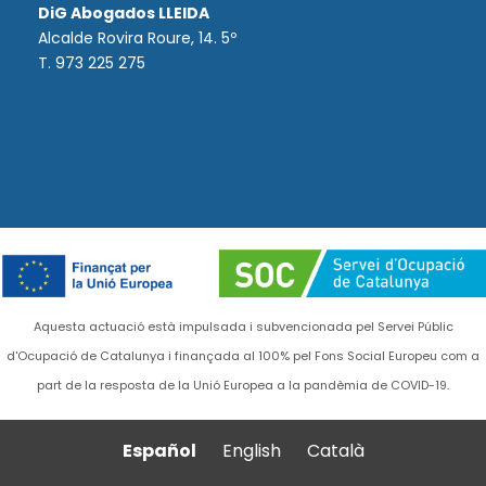
DiG Abogados LLEIDA
Alcalde Rovira Roure, 14. 5º
T. 973 225 275
Aquesta actuació està impulsada i subvencionada pel Servei Públic
d'Ocupació de Catalunya i finançada al 100% pel Fons Social Europeu com a
part de la resposta de la Unió Europea a la pandèmia de COVID-19.
Español
English
Català