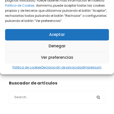
páginas visitadas). Puede obtener más información en nuestra
Política de Cookies.
Asimismo, puede aceptar todas las cookies
Prensa
(2)
propias y de terceros que utilizamos pulsando el botón “Aceptar”,
rechazarlas todas pulsando el botón “Rechazar” o configurarlas
pulsando el botón “Ver preferencias”.
Propiedad intelectual e industrial
(13)
Protección de datos
(40)
Aceptar
Denegar
Sin categoría
(1)
Ver preferencias
Sucesiones
(24)
Política de cookies
Declaración de privacidad
Impressum
Buscador de artículos