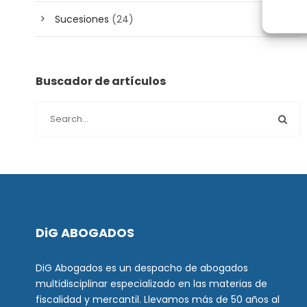
Sucesiones
(24)
Buscador de artículos
DiG ABOGADOS
DiG Abogados es un despacho de abogados
multidisciplinar especializado en las materias de
fiscalidad y mercantil. Llevamos más de 50 años al