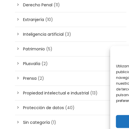
Derecho Penal
(11)
Extranjería
(10)
Inteligencia artificial
(3)
Patrimonio
(5)
Plusvalía
(2)
Utiliza
publici
navega
Prensa
(2)
nuestr
de terc
Propiedad intelectual e industrial
(13)
pulsand
prefer
Protección de datos
(40)
Sin categoría
(1)