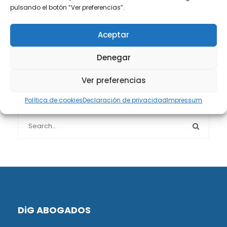
Protección de datos
(40)
pulsando el botón “Ver preferencias”.
Sin categoría
(1)
Aceptar
Sucesiones
(24)
Denegar
Ver preferencias
Buscador de artículos
Política de cookies
Declaración de privacidad
Impressum
DiG ABOGADOS