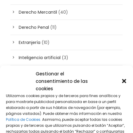
Derecho Mercantil
(40)
Derecho Penal
(11)
Extranjería
(10)
Inteligencia artificial
(3)
Patrimonio
(5)
Gestionar el
consentimiento de las
Plusvalía
(2)
cookies
Utilizamos cookies propias y de terceros para fines analíticos y
para mostrarle publicidad personalizada en base a un perfil
Prensa
(2)
elaborado a partir de sus hábitos de navegación (por ejemplo,
páginas visitadas). Puede obtener más información en nuestra
Propiedad intelectual e industrial
(13)
Política de Cookies.
Asimismo, puede aceptar todas las cookies
propias y de terceros que utilizamos pulsando el botón “Aceptar”,
rechazarlas todas pulsando el botón “Rechazar” o configurarlas