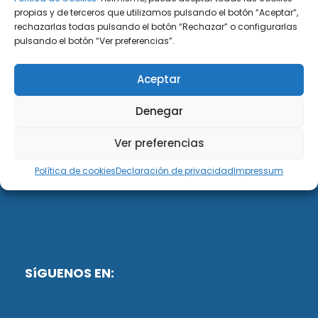
propias y de terceros que utilizamos pulsando el botón “Aceptar”,
rechazarlas todas pulsando el botón “Rechazar” o configurarlas
DiG ABOGADOS
pulsando el botón “Ver preferencias”.
DiG Abogados es un despacho de abogados
Aceptar
multidisciplinar especializado en las materias de
fiscalidad y mercantil. Llevamos más de 50 años al
Denegar
servicio de personas y empresas.
Ver preferencias
Web designed by:
Política de cookies
Declaración de privacidad
Impressum
Fusis Digital
SíGUENOS EN: