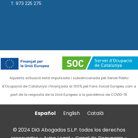
T. 973 225 275
Aquesta actuació està impulsada i subvencionada pel Servei Públic
d'Ocupació de Catalunya i finançada al 100% pel Fons Social Europeu com a
part de la resposta de la Unió Europea a la pandèmia de COVID-19.
Español
English
Català
© 2024 DiG Abogados S.L.P. todos los derechos