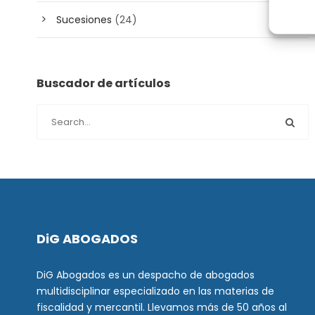
Sucesiones
(24)
Buscador de artículos
DiG ABOGADOS
DiG Abogados es un despacho de abogados
multidisciplinar especializado en las materias de
fiscalidad y mercantil. Llevamos más de 50 años al