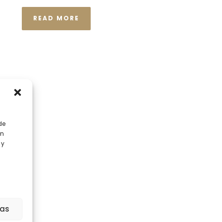
READ MORE
de
en
 y
ias