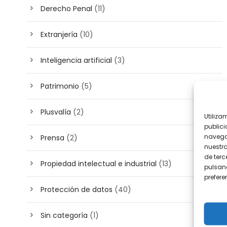
Derecho Penal
(11)
Extranjería
(10)
Inteligencia artificial
(3)
Patrimonio
(5)
Plusvalía
(2)
Utiliza
publici
navega
Prensa
(2)
nuestr
de terc
Propiedad intelectual e industrial
(13)
pulsand
prefer
Protección de datos
(40)
Sin categoría
(1)