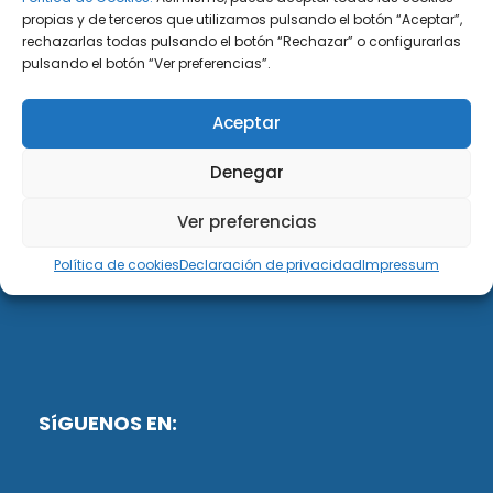
propias y de terceros que utilizamos pulsando el botón “Aceptar”,
rechazarlas todas pulsando el botón “Rechazar” o configurarlas
DiG ABOGADOS
pulsando el botón “Ver preferencias”.
DiG Abogados es un despacho de abogados
Aceptar
multidisciplinar especializado en las materias de
fiscalidad y mercantil. Llevamos más de 50 años al
Denegar
servicio de personas y empresas.
Ver preferencias
Web designed by:
Política de cookies
Declaración de privacidad
Impressum
Fusis Digital
SíGUENOS EN: