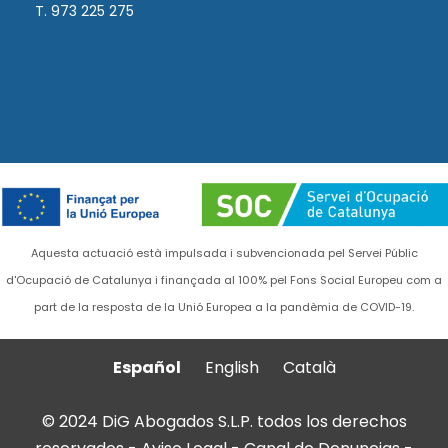
T. 973 225 275
Aquesta actuació està impulsada i subvencionada pel Servei Públic
d'Ocupació de Catalunya i finançada al 100% pel Fons Social Europeu com a
part de la resposta de la Unió Europea a la pandèmia de COVID-19.
Español
English
Català
© 2024 DiG Abogados S.L.P. todos los derechos