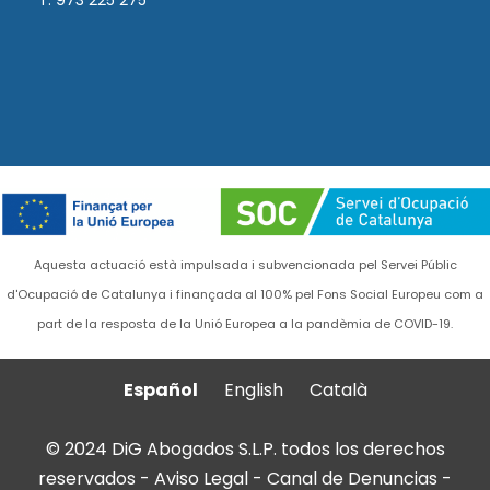
T. 973 225 275
Aquesta actuació està impulsada i subvencionada pel Servei Públic
d'Ocupació de Catalunya i finançada al 100% pel Fons Social Europeu com a
part de la resposta de la Unió Europea a la pandèmia de COVID-19.
Español
English
Català
© 2024 DiG Abogados S.L.P. todos los derechos
reservados -
Aviso Legal
-
Canal de Denuncias
-