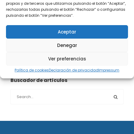
propias y de terceros que utilizamos pulsando el botón “Aceptar”,
Propiedad intelectual e industrial
(13)
rechazarlas todas pulsando el botón “Rechazar” o configurarlas
pulsando el botón “Ver preferencias”.
Protección de datos
(40)
Aceptar
Sin categoría
(1)
Denegar
Sucesiones
(24)
Ver preferencias
Política de cookies
Declaración de privacidad
Impressum
Buscador de artículos