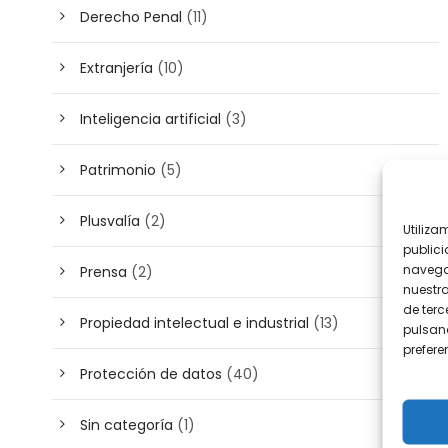
Derecho Penal
(11)
Extranjería
(10)
Inteligencia artificial
(3)
Patrimonio
(5)
Plusvalía
(2)
Utiliza
publici
navega
Prensa
(2)
nuestr
de terc
Propiedad intelectual e industrial
(13)
pulsand
prefer
Protección de datos
(40)
Sin categoría
(1)