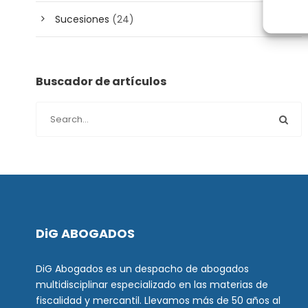
Sucesiones
(24)
Buscador de artículos
DiG ABOGADOS
DiG Abogados es un despacho de abogados
multidisciplinar especializado en las materias de
fiscalidad y mercantil. Llevamos más de 50 años al