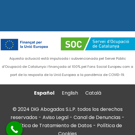
Aquesta actuació està impulsada i subvencionada pel Servei Públic
d'Ocupació de Catalunya i finançada al 100% pel Fons Social Europeu com a
part de la resposta de la Unió Europea a la pandèmia de COVID-19.
Español
English
Català
© 2024 DiG Abogados S.L.P. todos los derechos
reservados -
Aviso Legal
-
Canal de Denuncias
-
Política de Tratamiento de Datos
-
Política de
Cookies