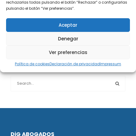
rechazarlas todas pulsando el botón “Rechazar” o configurarlas
Protección de datos
(40)
pulsando el botón “Ver preferencias”.
Sin categoría
(1)
Aceptar
Denegar
Sucesiones
(24)
Ver preferencias
Política de cookies
Declaración de privacidad
Impressum
Buscador de artículos
DiG ABOGADOS