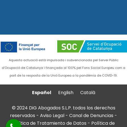
Aquesta actuació està impulsada i subvencionada pel Servei Públic
d'Ocupació de Catalunya i finançada al 100% pel Fons Social Europeu com a
part de la resposta de la Unió Europea a la pandèmia de COVID-19.
Español
English
Català
© 2024 DiG Abogados S.L.P. todos los derechos
reservados -
Aviso Legal
-
Canal de Denuncias
-
Política de Tratamiento de Datos
-
Política de