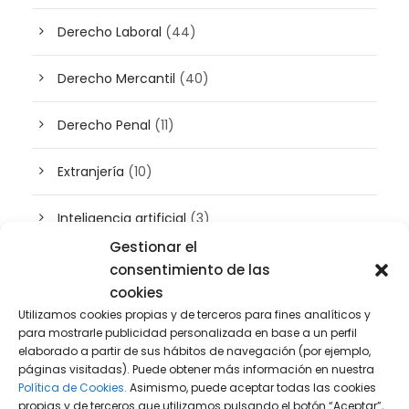
Derecho Laboral
(44)
Derecho Mercantil
(40)
Derecho Penal
(11)
Extranjería
(10)
Inteligencia artificial
(3)
Gestionar el
Patrimonio
(5)
consentimiento de las
cookies
Plusvalía
(2)
Utilizamos cookies propias y de terceros para fines analíticos y
para mostrarle publicidad personalizada en base a un perfil
elaborado a partir de sus hábitos de navegación (por ejemplo,
Prensa
(2)
páginas visitadas). Puede obtener más información en nuestra
Política de Cookies.
Asimismo, puede aceptar todas las cookies
Propiedad intelectual e industrial
(13)
propias y de terceros que utilizamos pulsando el botón “Aceptar”,