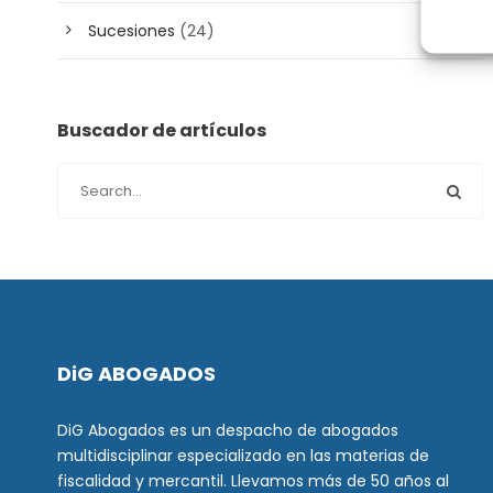
Sucesiones
(24)
Buscador de artículos
DiG ABOGADOS
DiG Abogados es un despacho de abogados
multidisciplinar especializado en las materias de
fiscalidad y mercantil. Llevamos más de 50 años al