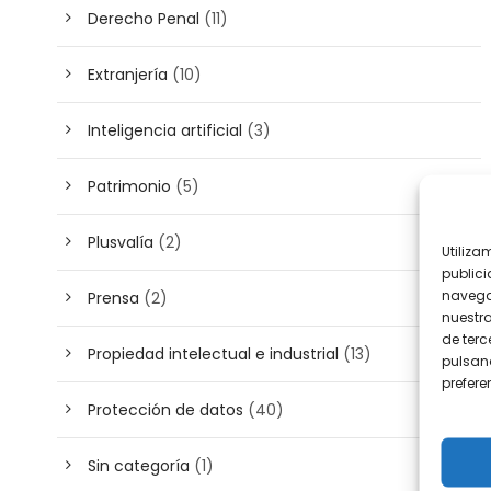
Derecho Penal
(11)
Extranjería
(10)
Inteligencia artificial
(3)
Patrimonio
(5)
Plusvalía
(2)
Utiliza
publici
navega
Prensa
(2)
nuestr
de terc
Propiedad intelectual e industrial
(13)
pulsand
prefer
Protección de datos
(40)
Sin categoría
(1)