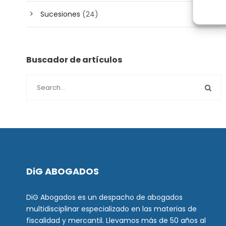
Sucesiones
(24)
Buscador de artículos
DiG ABOGADOS
DiG Abogados es un despacho de abogados
multidisciplinar especializado en las materias de
fiscalidad y mercantil. Llevamos más de 50 años al