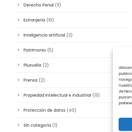
Derecho Penal
(11)
Extranjería
(10)
Inteligencia artificial
(3)
Patrimonio
(5)
Plusvalía
(2)
Utiliza
publici
navega
Prensa
(2)
nuestr
de terc
Propiedad intelectual e industrial
(13)
pulsand
prefer
Protección de datos
(40)
Sin categoría
(1)