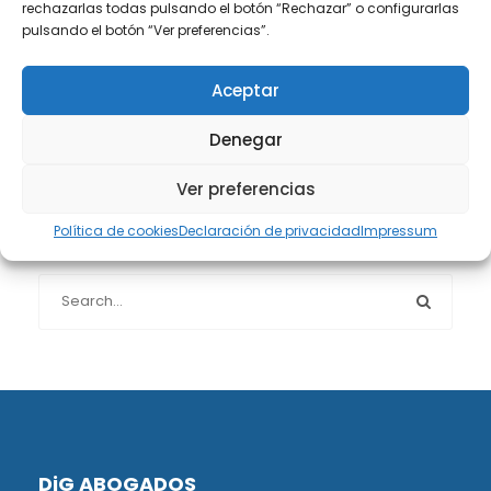
rechazarlas todas pulsando el botón “Rechazar” o configurarlas
Protección de datos
(40)
pulsando el botón “Ver preferencias”.
Sin categoría
(1)
Aceptar
Denegar
Sucesiones
(24)
Ver preferencias
Política de cookies
Declaración de privacidad
Impressum
Buscador de artículos
DiG ABOGADOS