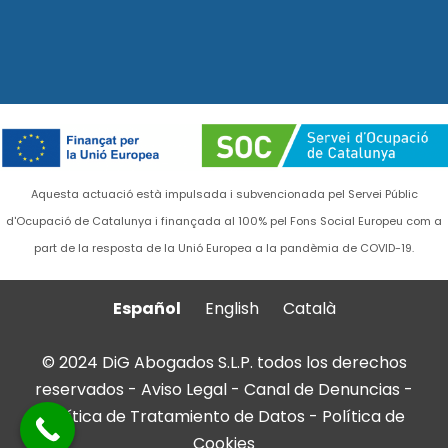
Aquesta actuació està impulsada i subvencionada pel Servei Públic
d'Ocupació de Catalunya i finançada al 100% pel Fons Social Europeu com a
part de la resposta de la Unió Europea a la pandèmia de COVID-19.
Español
English
Català
© 2024 DiG Abogados S.L.P. todos los derechos
reservados -
Aviso Legal
-
Canal de Denuncias
-
Política de Tratamiento de Datos
-
Política de
Cookies