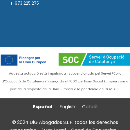
T. 973 225 275
Aquesta actuació està impulsada i subvencionada pel Servei Públic
d'Ocupació de Catalunya i finançada al 100% pel Fons Social Europeu com a
part de la resposta de la Unió Europea a la pandèmia de COVID-19.
Español
English
Català
© 2024 DiG Abogados S.L.P. todos los derechos