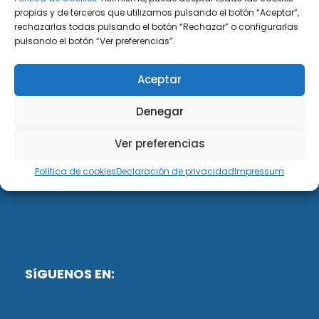
propias y de terceros que utilizamos pulsando el botón “Aceptar”,
rechazarlas todas pulsando el botón “Rechazar” o configurarlas
DiG ABOGADOS
pulsando el botón “Ver preferencias”.
DiG Abogados es un despacho de abogados
Aceptar
multidisciplinar especializado en las materias de
fiscalidad y mercantil. Llevamos más de 50 años al
Denegar
servicio de personas y empresas.
Ver preferencias
Web designed by:
Política de cookies
Declaración de privacidad
Impressum
Fusis Digital
SíGUENOS EN: