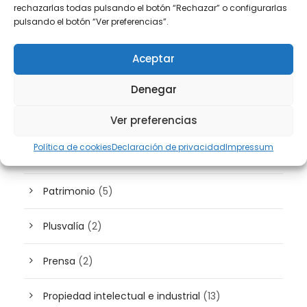
rechazarlas todas pulsando el botón “Rechazar” o configurarlas
Derecho Laboral
(44)
pulsando el botón “Ver preferencias”.
Derecho Mercantil
(40)
Aceptar
Derecho Penal
(11)
Denegar
Ver preferencias
Extranjería
(10)
Política de cookies
Declaración de privacidad
Impressum
Inteligencia artificial
(3)
Patrimonio
(5)
Plusvalía
(2)
Prensa
(2)
Propiedad intelectual e industrial
(13)