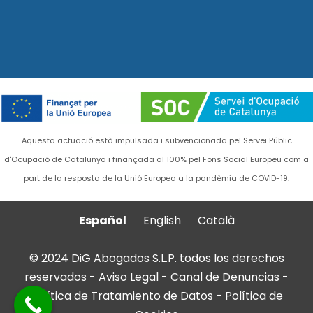
Aquesta actuació està impulsada i subvencionada pel Servei Públic
d'Ocupació de Catalunya i finançada al 100% pel Fons Social Europeu com a
part de la resposta de la Unió Europea a la pandèmia de COVID-19.
Español
English
Català
© 2024 DiG Abogados S.L.P. todos los derechos
reservados -
Aviso Legal
-
Canal de Denuncias
-
Política de Tratamiento de Datos
-
Política de