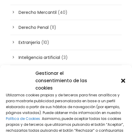
Derecho Mercantil
(40)
Derecho Penal
(11)
Extranjería
(10)
Inteligencia artificial
(3)
Patrimonio
(5)
Gestionar el
consentimiento de las
Plusvalía
(2)
cookies
Utilizamos cookies propias y de terceros para fines analíticos y
para mostrarle publicidad personalizada en base a un perfil
Prensa
(2)
elaborado a partir de sus hábitos de navegación (por ejemplo,
páginas visitadas). Puede obtener más información en nuestra
Propiedad intelectual e industrial
(13)
Política de Cookies.
Asimismo, puede aceptar todas las cookies
propias y de terceros que utilizamos pulsando el botón “Aceptar”,
rechazarlas todas pulsando el botón “Rechazar” o configurarlas