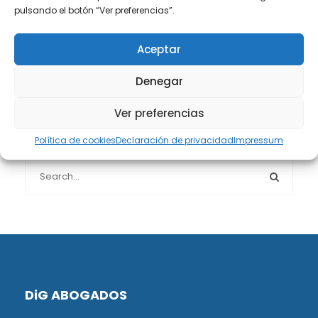
Protección de datos
(40)
pulsando el botón “Ver preferencias”.
Sin categoría
(1)
Aceptar
Sucesiones
(24)
Denegar
Ver preferencias
Buscador de artículos
Política de cookies
Declaración de privacidad
Impressum
DiG ABOGADOS