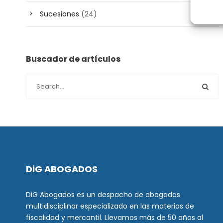
Sucesiones
(24)
Buscador de artículos
DiG ABOGADOS
DiG Abogados es un despacho de abogados
multidisciplinar especializado en las materias de
fiscalidad y mercantil. Llevamos más de 50 años al