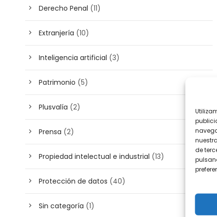
Derecho Penal
(11)
Extranjería
(10)
Inteligencia artificial
(3)
Patrimonio
(5)
Plusvalía
(2)
Utiliza
publici
navega
Prensa
(2)
nuestr
de terc
Propiedad intelectual e industrial
(13)
pulsand
prefer
Protección de datos
(40)
Sin categoría
(1)